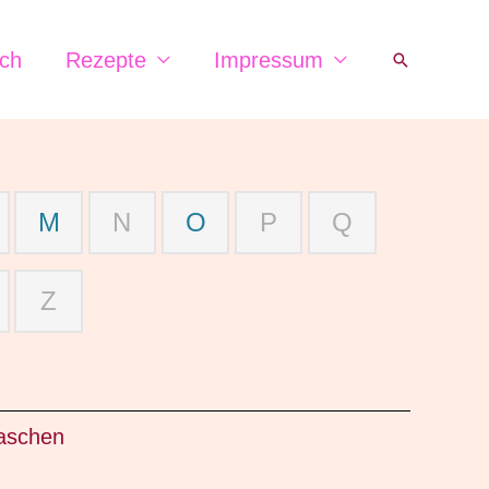
ch
Rezepte
Impressum
Suchen
M
N
O
P
Q
Z
taschen