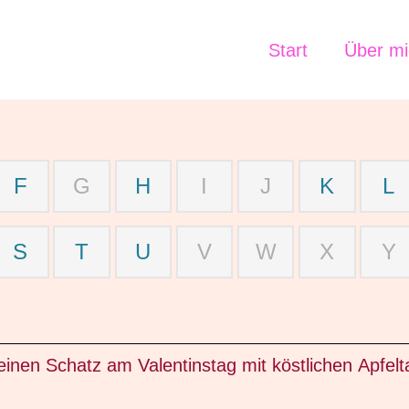
Start
Über mi
F
G
H
I
J
K
L
S
T
U
V
W
X
Y
einen Schatz am Valentinstag mit köstlichen Apfel