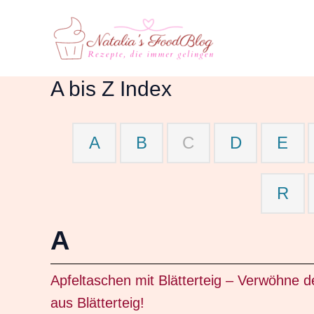
Zum
Inhalt
springen
A bis Z Index
A
B
C
D
E
R
A
Apfeltaschen mit Blätterteig – Verwöhne d
aus Blätterteig!