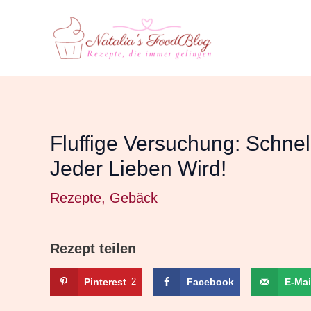
Zum
Inhalt
springen
Fluffige Versuchung: Schnel
Jeder Lieben Wird!
Rezepte
,
Gebäck
Rezept teilen
Pinterest
2
Facebook
E-Mai